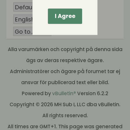
I Agree
Alla varumärken och copyright på denna sida
ägs av deras respektive ägare.
Administratörer och ägare på forumet tar ej
ansvar för publicerad text eller bild.
Powered by
vBulletin®
Version 6.2.2
Copyright © 2026 MH Sub I, LLC dba vBulletin.
All rights reserved.
All times are GMT+1. This page was generated