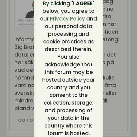
Strax efter lunch idag
By clicking "
I AGREE
"
presenterade fem.no,
below, you agree to
likväl som alla andra
our
Privacy Policy
and
massmedia redan har
our personal data
gjort den senaste tiden,
processing and
information om höstens stora följetong
cookie practices as
Big Brother. Det var bara det att
described therein.
detaljerna var lite för många - och det
You also
har säkert gjort oss alla lite nyfikna på
acknowledge that
vad det är som händer. I artikeln
this forum may be
nämndes att två av deltagarna skulle
hosted outside your
vara norska, vilka skulle tävla mot åtta
country and you
svenskar, något som tydligen mer eller
consent to the
mindre har slagit ned med en skräll
collection, storage,
bland våra fans runtom i delar...
and processing of
your data in the
GO TO POST
country where this
forum is hosted.