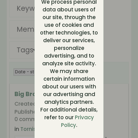
We process personal
Keywords
data about users of
our site, through the
use of cookies and
Members
other technologies, to
deliver our services,
personalize
Tags
läckor
advertising, and to
analyze site activity.
We may share
certain information
about our users with
Big Brother läcker igen!
our advertising and
analytics partners.
Created by:
Tornevall
For additional details,
Published: 2015-09-16, 21:35
refer to our
Privacy
0 comments
Policy
.
in
Tornis Reborn