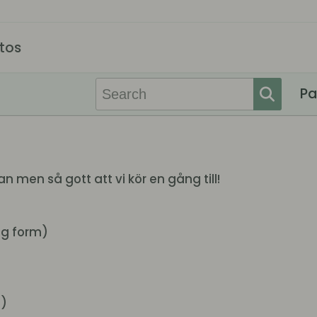
tos
P
 men så gott att vi kör en gång till!
ng form)
a)