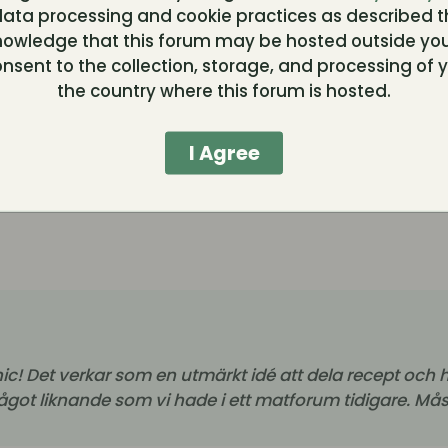
ata processing and cookie practices as described t
jeQglWOh3g-
nowledge that this forum may be hosted outside you
xOU5naK3u0PcB4MR28mEG0SBajC7ExLDR04lPo58ymh
nsent to the collection, storage, and processing of y
the country where this forum is hosted.
I Agree
 Tronic! Det verkar som en utmärkt idé att dela recept 
 något liknande som vi hade i ett matforum tidigare. M