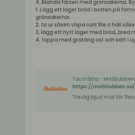
4. Blanda färsen med grönsakerna. B
1. Lägg ett lager bröd i botten på fo
grönsakerna.
2. ta ur såsen vispa runt lite o häll så
3. lägg ett nytt lager med bröd, bred
4. toppa med gratäng ost och sätt i ug
Tacotårta - Matklubben
https://matklubben.se
Trevlig bjud mat för fler