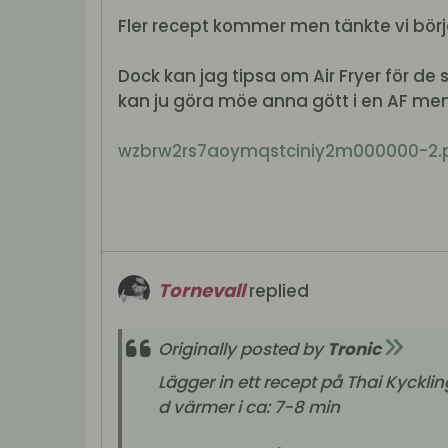
Fler recept kommer men tänkte vi börj
Dock kan jag tipsa om Air Fryer för de
kan ju göra möe anna gött i en AF me
wzbrw2rs7aoymqstciniy2m000000-2.
Tornevall
replied
Originally posted by
Tronic
Lägger in ett recept på Thai Kyckl
d värmer i ca: 7-8 min