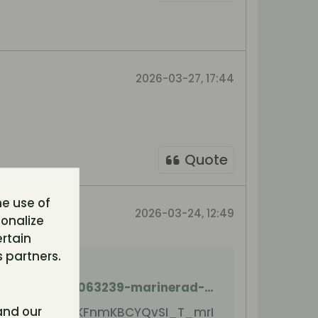
2026-03-27, 17:44
Quote
he use of
2026-03-24, 12:49
sonalize
ertain
 partners.
rks
https://forum.tornevall.net/forum/tornis-golden-ages-archive-2010/tornis-kitchen/1063239-marinerad-kycklingfil
nd our
E0iPyolgXjSOMVKFnmKBCYQvSI_T_mrI