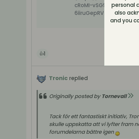
personal d
cRoMI-vSG9LWURpDALu
also ack
6iiruGepRVhNqMxk5wY
and you co
1
👍
Tronic
replied
Originally posted by
Tornevall
Tack för ett fantastiskt initiativ,
skulle uppskatta att vi lyfter fram
forumdelarna bättre igen