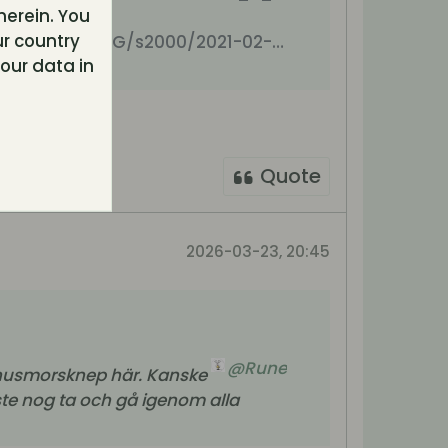
herein. You
r country
QH_EfWN8EIG/s2000/2021-02-
our data in
20+Kycklingfile%252C+bacons%25C3%25A5s+01.jpg) Ingredienser: 1 kg kycklingfilé Marinad: 1½ msk thai sweet
Quote
2026-03-23, 20:45
Rune
och husmorsknep här. Kanske
åste nog ta och gå igenom alla