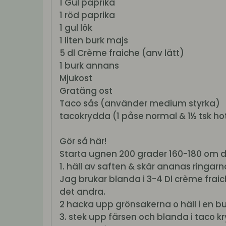
1 Gul paprika
1 röd paprika
1 gul lök
1 liten burk majs
5 dl Crème fraiche (anv lätt)
1 burk annans
Mjukost
Gratäng ost
Taco sås (använder medium styrka)
tacokrydda (1 påse normal & 1½ tsk h
Gör så här!
Starta ugnen 200 grader 160-180 om d
1. häll av saften & skär ananas ringar
Jag brukar blanda i 3-4 Dl crème fraiche
det andra.
2 hacka upp grönsakerna o häll i en 
3. stek upp färsen och blanda i taco 