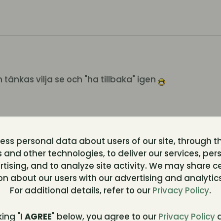
 tänkas vilja se och "ha tillbaka" igen
ss personal data about users of our site, through t
 and other technologies, to deliver our services, per
tising, and to analyze site activity. We may share c
on about our users with our advertising and analytics
med bacon och vitlökssås – Recept - Tornevall Netwo
For additional details, refer to our
Privacy Policy
.
king "
I AGREE
" below, you agree to our
Privacy Policy
a
leusercontent.com/img/b/R29vZ2xl/AVvXsEixS1RiX