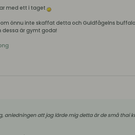
ar med ett i taget
 som önnu inte skaffat detta och Guldfågelns buffalo
n dessa är gymt goda!
png
ing, anledningen att jag lärde mig detta är de små tha