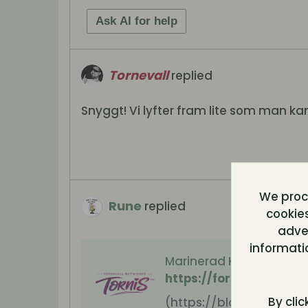
Ask AI for help
Tornevall
replied
Snyggt! Vi lyfter fram lite som man kan
We proce
Rune
replied
cookies
adver
informati
Marinerad Kycklingfilé 
By clic
(https://blogger.goog