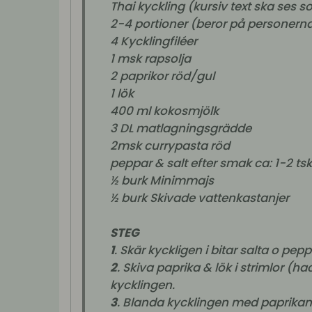
Thai kyckling (
kursiv text ska ses so
2-4 portioner (beror på personern
4 Kycklingfiléer
1 msk rapsolja
2 paprikor röd/gul
1 lök
400 ml kokosmjölk
3 DL matlagningsgrädde
2msk currypasta röd
peppar & salt efter smak ca: 1-2 ts
½ burk Minimmajs
½ burk Skivade vattenkastanjer
STEG
1
. Skär kyckligen i bitar salta o pepp
2
. Skiva paprika & lök i strimlor (h
kycklingen.
3
. Blanda kycklingen med paprikan