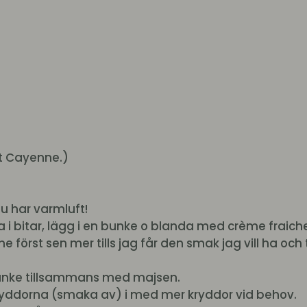
ot Cayenne.)
u har varmluft!
na i bitar, lägg i en bunke o blanda med crème fraic
 först sen mer tills jag får den smak jag vill ha och t
bunke tillsammans med majsen.
kryddorna (smaka av) i med mer kryddor vid behov.