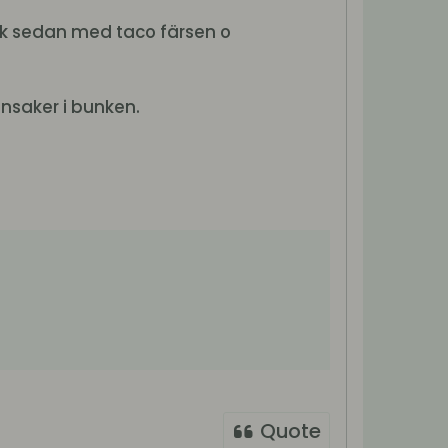
äck sedan med taco färsen o
önsaker i bunken.
Quote