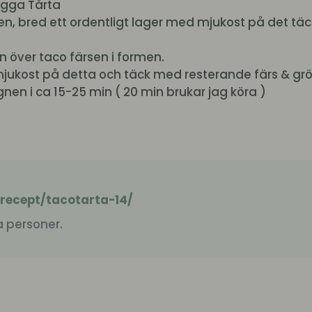
ygga Tårta
rmen, bred ett ordentligt lager med mjukost på det t
sen över taco färsen i formen.
 mjukost på detta och täck med resterande färs & gr
nen i ca 15-25 min ( 20 min brukar jag köra )
/recept/tacotarta-14/
a personer.