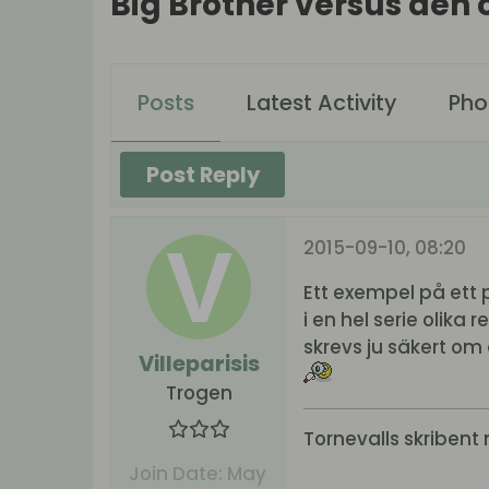
Big Brother versus den 
Posts
Latest Activity
Pho
Post Reply
2015-09-10, 08:20
Ett exempel på ett
i en hel serie olik
skrevs ju säkert om
Villeparisis
Trogen
Tornevalls skribent 
Join Date:
May