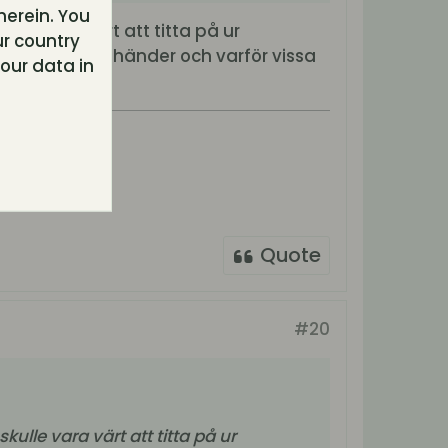
herein. You
ulle vara värt att titta på ur
r country
ör vissa saker händer och varför vissa
our data in
Quote
#20
skulle vara värt att titta på ur