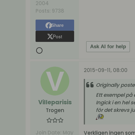
2004
Posts:
9738
Share
Post
Ask AI for help
2015-09-11, 08:00
Originally post
Ett exempel på 
Villeparisis
Ingick i en hel
för det skrevs j
Trogen
Join Date:
May
Verkligen ingen som