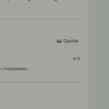
Quote
#18
 i höstacken...