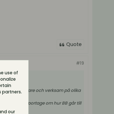
Quote
#19
he use of
sonalize
ertain
er som forumägare och verksam på olika
 partners.
del tidningsreportage om hur BB går till
nd our