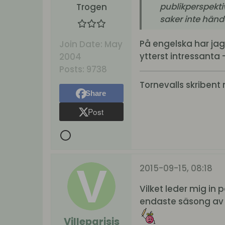
publikperspekti
Trogen
saker inte hände
På engelska har jag
Join Date:
May
ytterst intressanta
2004
Posts:
9738
Tornevalls skribent 
Share
Post
2015-09-15, 08:18
Vilket leder mig in
endaste säsong av
Villeparisis