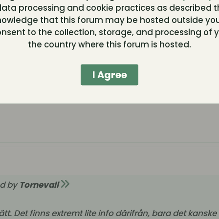
ata processing and cookie practices as described t
Det finns extremt lite info därifrån, bara det kanske sk
nowledge that this forum may be hosted outside you
m inte annat kanske folk ibland på så vis förstå varf
nsent to the collection, storage, and processing of y
et hade kunnat vara väldigt lärorikt!
the country where this forum is hosted.
I Agree
ed by
Tornevall
tt. Det finns extremt lite info därifrån, bara det kanske 