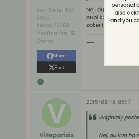
personal d
Nej, du kan ha rätt. 
Join Date:
Oct
also ack
publikperspektiv. O
2003
and you co
saker inte händer. D
Posts:
22268
Verification:
🏛️
Owner
---
Share
Post
2015-09-15, 08:17
Originally post
Villeparisis
Nej, du kan ha rä