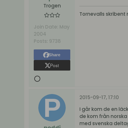
Trogen
Tornevalls skribent 
Join Date:
May
2004
Posts:
9738
Share
Post
2015-09-17, 17:10
I går kom de en läc
de kom från norska F
med svenska deltaga
poddi