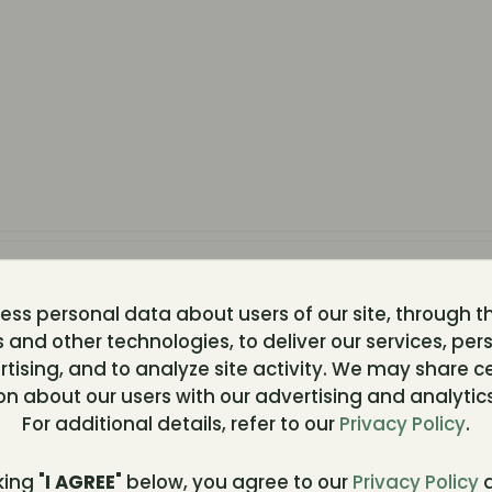
ss personal data about users of our site, through t
ed by
Villeparisis
 and other technologies, to deliver our services, per
tising, and to analyze site activity. We may share c
ntivt material till en hel egen bok om dina erfarenhet
on about our users with our advertising and analytics
For additional details, refer to our
Privacy Policy
.
do så tycker man under åren att det väl borde varit en 
a. Märkligt nog kan jag aldrig minnas jag sett det.
king "
I AGREE
" below, you agree to our
Privacy Policy
a