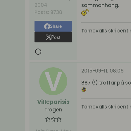
2004
sammanhang.
Posts:
9738
Share
Tornevalls skribent 
Post
2015-09-11, 08:06
887 (!) träffar på 
Villeparisis
Tornevalls skribent 
Trogen