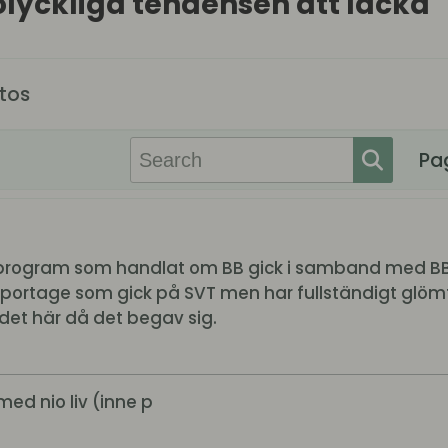
olyckliga tendensen att läcka
tos
Pa
 program som handlat om BB gick i samband med BB-0
a reportage som gick på SVT men har fullständigt gl
 det här då det begav sig.
med nio liv (inne p