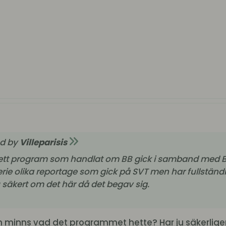
ed by
Villeparisis
ett program som handlat om BB gick i samband med BB
 serie olika reportage som gick på SVT men har fullst
u säkert om det här då det begav sig.
 minns vad det programmet hette? Har ju säkerligen 