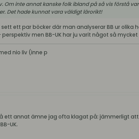
v. Om inte annat kanske folk ibland på så vis förstå va
r. Det hade kunnat vara väldigt lärorikt!
 sett ett par böcker där man analyserar BB ur olika
 - perspektiv men BB-UK har ju varit något så mycket 
med nio liv (inne p
 på ett annat ämne jag ofta klagat på: jämmerligt at
 BB-UK.