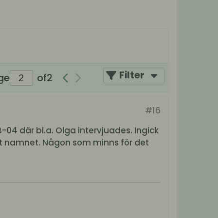
Filter
ge
of
2
#16
4 där bl.a. Olga intervjuades. Ingick
ömt namnet. Någon som minns för det