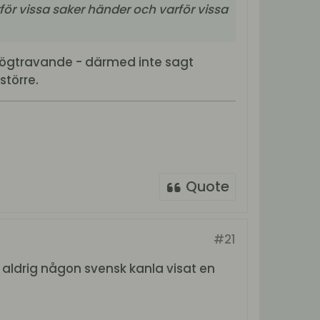
rför vissa saker händer och varför vissa
 högtravande - därmed inte sagt
större.
Quote
#21
t aldrig någon svensk kanla visat en