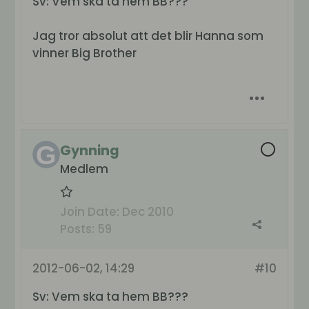
Sv: Vem ska ta hem BB???
Jag tror absolut att det blir Hanna som
vinner Big Brother
Gynning
Medlem
Join Date:
Dec 2010
Posts:
59
2012-06-02, 14:29
#10
Sv: Vem ska ta hem BB???