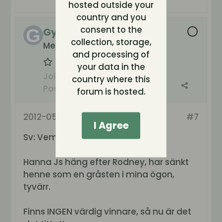
hosted outside your
country and you
consent to the
Gynning
collection, storage,
Medlem
and processing of
your data in the
Join Date:
Dec 2010
country where this
Posts:
59
forum is hosted.
2012-05-14, 10:01
#7
I Agree
Sv: Vem ska ta hem BB???
Hanna Js häng efter Rodney, har sänkt
henne som en gråsten i mina ögon,
tyvärr.
Finns INGEN värdig vinnare, så nu är det