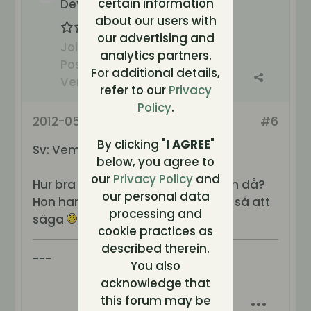
certain information
Developer Devil
about our users with
our advertising and
Join Date:
Oct 2003
analytics partners.
Posts:
22268
For additional details,
Verification:
🏛️ Owner
refer to our
Privacy
Policy
.
2012-05-13, 19:51
#6
By clicking "
I AGREE
"
Sv: Vem ska ta hem BB???
below, you agree to
our
Privacy Policy
and
Hur bra ligger Hanna till egentligen då?
our personal data
Hon har ju varit högröstad ett tag så att
processing and
säga
cookie practices as
described therein.
---
You also
acknowledge that
this forum may be