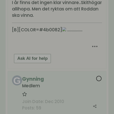
I år finns det ingen klar vinnare..Skithögar
allihopa. Men det ryktas om att Roddan
ska vinna.
[B][COLOR=#4b0082]
...............
Ask AI for help
Gynning
Medlem
Join Date:
Dec 2010
Posts:
59