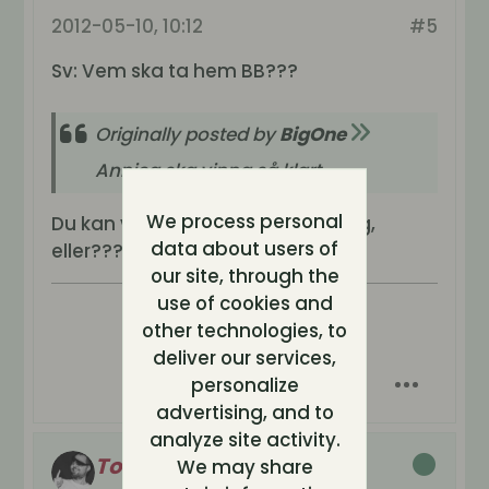
2012-05-10, 10:12
#5
Sv: Vem ska ta hem BB???
Originally posted by
BigOne
Annica ska vinna så klart
We process personal
Du kan väl ändå inte vara allvarlig,
data about users of
eller???????????
our site, through the
use of cookies and
other technologies, to
deliver our services,
personalize
advertising, and to
analyze site activity.
Tornevall
We may share