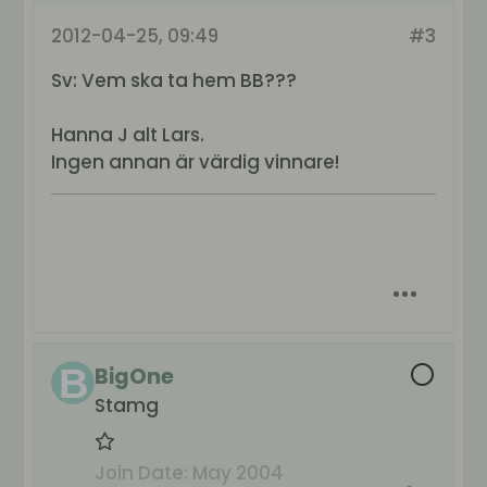
2012-04-25, 09:49
#3
Sv: Vem ska ta hem BB???
Hanna J alt Lars.
Ingen annan är värdig vinnare!
BigOne
Stamg
Join Date:
May 2004