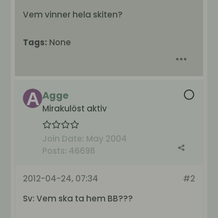
Vem vinner hela skiten?
Tags:
None
Agge
Mirakulöst aktiv
Join Date:
May 2004
Posts:
46698
2012-04-24, 07:34
#2
Sv: Vem ska ta hem BB???