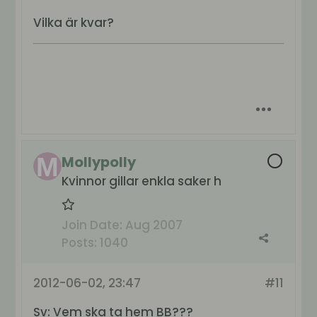
Vilka är kvar?
Mollypolly
Kvinnor gillar enkla saker h
Join Date:
Aug 2007
Posts:
1040
2012-06-02, 23:47
#11
Sv: Vem ska ta hem BB???