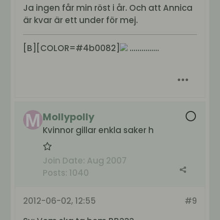
Ja ingen får min röst i år. Och att Annica
är kvar är ett under för mej.
[B][COLOR=#4b0082]
...............
Mollypolly
Kvinnor gillar enkla saker h
Join Date:
Aug 2007
Posts:
1040
2012-06-02, 12:55
#9