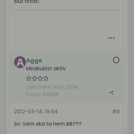
slut tittat!
Agge
Mirakulöst aktiv
Join Date:
May 2004
Posts:
46698
2012-05-14, 19:54
#8
Sv: Vem ska ta hem BB???