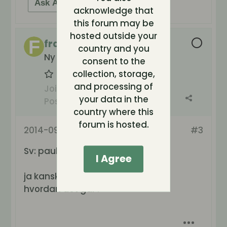
Ask AI for help
acknowledge that
this forum may be
hosted outside your
frarto
country and you
Ny i gänget
consent to the
collection, storage,
and processing of
Join Date:
Aug 2014
your data in the
Posts:
16
country where this
forum is hosted.
2014-09-01, 14:15
#3
Sv: paulina
I Agree
ja kanskje litt tidlig enda. vi får se
hvordan det går !