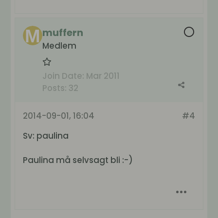
muffern
Medlem
Join Date:
Mar 2011
Posts:
32
2014-09-01, 16:04
#4
Sv: paulina
Paulina må selvsagt bli :-)