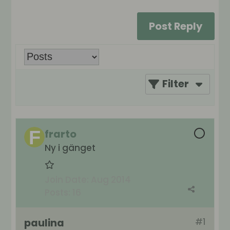
Post Reply
Filter
frarto
Ny i gänget
Join Date:
Aug 2014
Posts:
16
paulina
#1