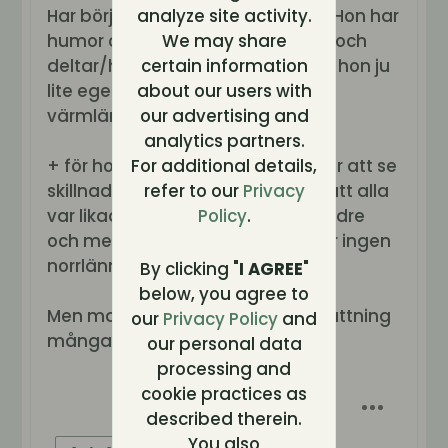
Har börjat tycka hon är lite skön... Hon har
analyze site activity.
humor och 'faktiskt' lite 'kunskap' och
We may share
deltar/hittar på lite saker... Sen är hon ju
certain information
lite egen... Får ont i huvudet av
about our users with
värmlänningar :-P
our advertising and
analytics partners.
+ för hon sa att hon hade svårt för att se
For additional details,
skillnad på människorna i huset, att alla
refer to our
Privacy
var likadana och ville ha någon äldre
Policy
.
och mer mogen i huset och varför ingen
norrlänning.
By clicking "
I AGREE
"
below, you agree to
Men man hinner nog ändra uppfattning
our
Privacy Policy
and
många gånger...
our personal data
processing and
cookie practices as
described therein.
You also