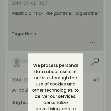
2014-09-01, 13:27
Paulina blir nok ikke gammel i big Brother
!!
Tags:
None
mojitoz
We process personal
data about users of
our site, through the
2014-09-01, 13:59
#2
use of cookies and
Sv: paulina
other technologies, to
deliver our services,
Jag hoppas hon stannar.
personalize
advertising, and to