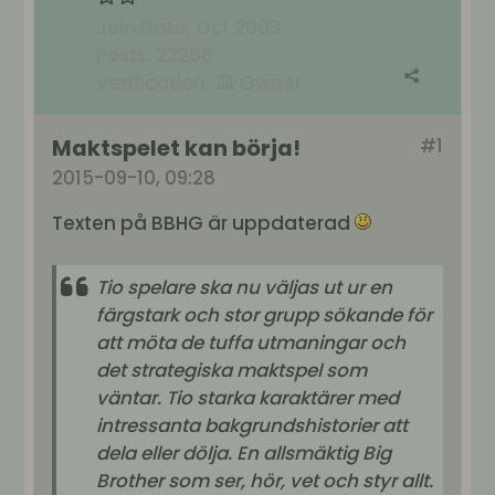
Join Date:
Oct 2003
Posts:
22268
Verification:
🏛️ Owner
Maktspelet kan börja!
#1
2015-09-10, 09:28
Texten på BBHG är uppdaterad
Tio spelare ska nu väljas ut ur en
färgstark och stor grupp sökande för
att möta de tuffa utmaningar och
det strategiska maktspel som
väntar. Tio starka karaktärer med
intressanta bakgrundshistorier att
dela eller dölja. En allsmäktig Big
Brother som ser, hör, vet och styr allt.