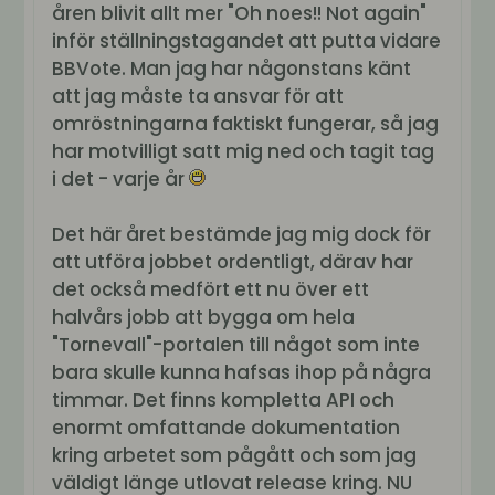
åren blivit allt mer "Oh noes!! Not again"
inför ställningstagandet att putta vidare
BBVote. Man jag har någonstans känt
att jag måste ta ansvar för att
omröstningarna faktiskt fungerar, så jag
har motvilligt satt mig ned och tagit tag
i det - varje år
Det här året bestämde jag mig dock för
att utföra jobbet ordentligt, därav har
det också medfört ett nu över ett
halvårs jobb att bygga om hela
"Tornevall"-portalen till något som inte
bara skulle kunna hafsas ihop på några
timmar. Det finns kompletta API och
enormt omfattande dokumentation
kring arbetet som pågått och som jag
väldigt länge utlovat release kring. NU