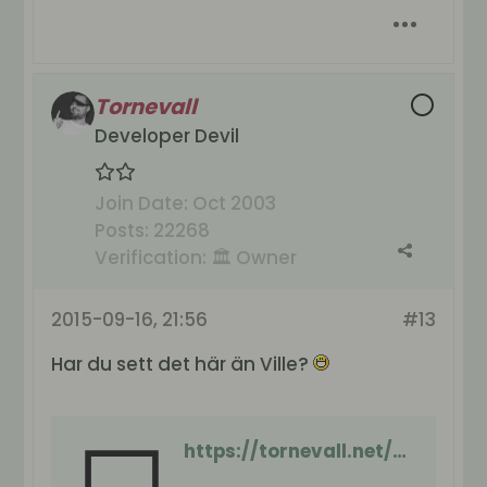
Tornevall
Developer Devil
Join Date:
Oct 2003
Posts:
22268
Verification:
🏛️ Owner
2015-09-16, 21:56
#13
Har du sett det här än Ville?
https://tornevall.net/forum/articles/1062382-big-brother-sweden-leaks-again