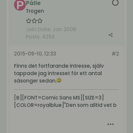
Pålle
Trogen
Join Date:
Jan 2006
Posts:
4253
2015-09-10, 12:33
#2
Finns det fortfarande intresse, själv
tappade jag intresset för ett antal
säsonger sedan.
[B][FONT=Comic Sans MS][SIZE=3]
[COLOR=royalblue]"Den som alltid vet b