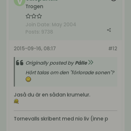
Trogen
Join Date:
May 2004
Posts:
9738
2015-09-16, 08:17
#12
Originally posted by
Pålle
Hört talas om den "förlorade sonen"?
Jaså du är en sådan krumelur.
Tornevalls skribent med nio liv (inne p