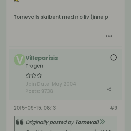
Tornevalls skribent med nio liv (inne p
Villeparisis
Trogen
Join Date:
May 2004
Posts:
9738
2015-09-15, 08:13
#9
Originally posted by
Tornevall