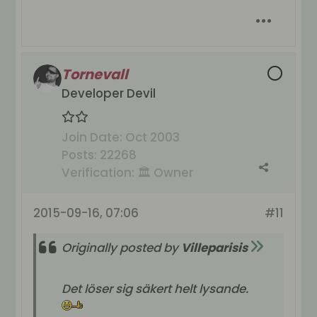
Tornevall
Developer Devil
Join Date:
Oct 2003
Posts:
22268
Verification:
🏛️ Owner
2015-09-16, 07:06
#11
Originally posted by
Villeparisis
Det löser sig säkert helt lysande.