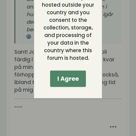
hosted outside your
anställda för att sköta tekniken i
country and you
huset. Som jag skrev bå BBHG igår
consent to the
det perspektivet känns rätt
collection, storage,
besvärande.
and processing of
your data in the
country where this
Sant! Jag tror och hoppas på att bli
forum is hosted.
färdig i tid. Tror det är 18-19 dagar kvar
på min egna deadline. Fast
förhoppningarna kan vara falska också,
I Agree
ibland tar jag även alldeles för lång tid
på mig att bli klar
---