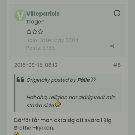
Villeparisis
Trogen
Join Date:
May 2004
Posts:
9738
2015-09-15, 08:12
#8
Originally posted by
Pålle
Hahaha, religion har aldrig varit min
starka sida.
Därför får man akta sig att svära i Big
Brother-kyrkan.