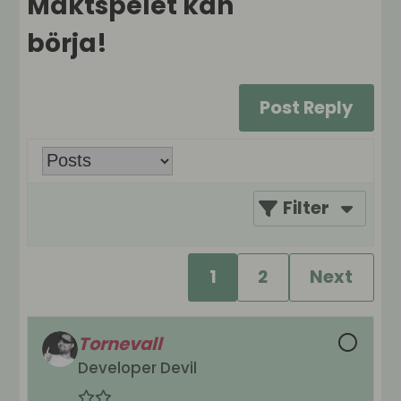
Maktspelet kan
börja!
Post Reply
Filter
1
2
Next
Tornevall
Developer Devil