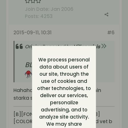
Join Date:
Jan 2006
Posts:
4253
2015-09-11, 10:31
#6
Originally posted by
Villeparisis
We process personal
BLASFEMI!
data about users of
our site, through the
use of cookies and
other technologies, to
Hahaha, religion har aldrig varit min
deliver our services,
starka sida.
personalize
advertising, and to
[B][FONT=Comic Sans MS][SIZE=3]
analyze site activity.
[COLOR=royalblue]"Den som alltid vet b
We may share