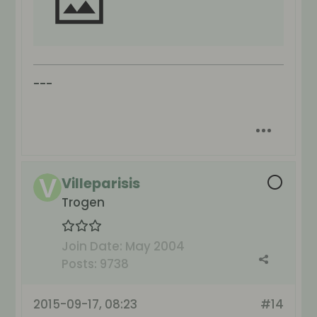
---
Villeparisis
Trogen
Join Date:
May 2004
Posts:
9738
2015-09-17, 08:23
#14