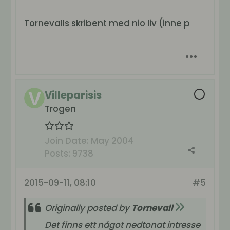
Tornevalls skribent med nio liv (inne p
Villeparisis
Trogen
Join Date:
May 2004
Posts:
9738
2015-09-11, 08:10
#5
Originally posted by
Tornevall
Det finns ett något nedtonat intresse