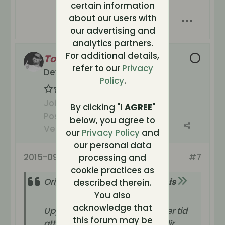
certain information
about our users with
our advertising and
analytics partners.
For additional details,
Tornevall
refer to our
Privacy
Developer Devil
Policy
.
Join Date:
Oct 2003
By clicking "
I AGREE
"
Posts:
22268
below, you agree to
Verification:
🏛️ Owner
our
Privacy Policy
and
our personal data
2015-09-14, 07:01
#7
processing and
cookie practices as
Originally posted by
Villeparisis
described therein.
You also
acknowledge that
Uppenbarligen får du ändå mer tid
this forum may be
att förbereda dig än de som blir