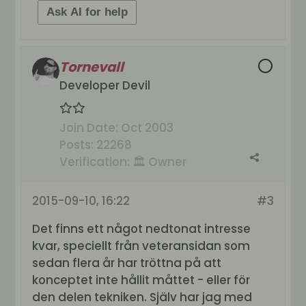
Ask AI for help
Tornevall
Developer Devil
Join Date:
Oct 2003
Posts:
22268
Verification:
🏛️ Owner
2015-09-10, 16:22
#3
Det finns ett något nedtonat intresse
kvar, speciellt från veteransidan som
sedan flera år har tröttna på att
konceptet inte hållit måttet - eller för
den delen tekniken. Själv har jag med