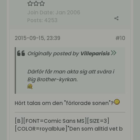
Join Date:
Jan 2006
Posts:
4253
2015-09-15, 23:39
#10
Originally posted by
Villeparisis
Därför får man akta sig att svära i
Big Brother-kyrkan.
Hört talas om den "förlorade sonen"?
[B][FONT=Comic Sans MS][SIZE=3]
[COLOR=royalblue]"Den som alltid vet b